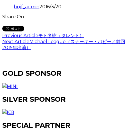
bnjf_admin
2016/3/20
Share On
Previous Article
モト冬樹（タレント）
Next Article
Michael League（スナーキー・パピー／前回
2015年出演）
GOLD SPONSOR
SILVER SPONSOR
SPECIAL PARTNER