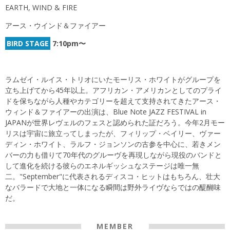
EARTH, WIND & FIRE
アース・ウインド＆ファイアー
BIRD STAGE
7:10pm〜
ラムゼイ・ルイス・トリオにいたモーリス・ホワイトがグループを
立ち上げてから45年以上。アフリカン・アメリカンとしてのプライ
ドを保ちながら人種やカテゴリーを超えて支持されてきたアース・
ウィンド＆ファイアーの出演は、Blue Note JAZZ FESTIVAL in
JAPANが世界レヴェルのフェスと認められた証だろう。今年2月モー
リスは宇宙に旅立ってしまったが、フィリップ・ベイリー、ヴァー
ディン・ホワイト、ラルフ・ジョンソンの古参を中心に、若きメン
バーの力も借りて70年代のグルーヴを再現しながら現役のバンドと
して進化を続ける彼らのエネルギッシュなステージは唯一無
二。"September"に代表されるディスコ・ヒットはもちろん、壮大
なバラードで大地と一体になる瞬間は野外ライヴならではの醍醐味
だ。
MEMBER