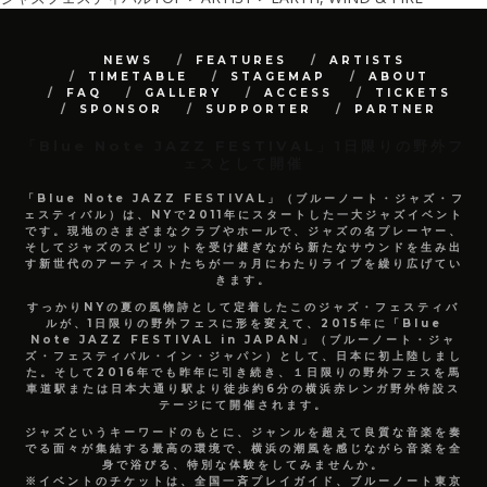
NEWS
FEATURES
ARTISTS
TIMETABLE
STAGEMAP
ABOUT
FAQ
GALLERY
ACCESS
TICKETS
SPONSOR
SUPPORTER
PARTNER
「Blue Note JAZZ FESTIVAL」1日限りの野外フ
ェスとして開催
「Blue Note JAZZ FESTIVAL」（ブルーノート・ジャズ・フ
ェスティバル）は、NYで2011年にスタートした一大ジャズイベント
です。現地のさまざまなクラブやホールで、ジャズの名プレーヤー、
そしてジャズのスピリットを受け継ぎながら新たなサウンドを生み出
す新世代のアーティストたちが一ヵ月にわたりライブを繰り広げてい
きます。
すっかりNYの夏の風物詩として定着したこのジャズ・フェスティバ
ルが、1日限りの野外フェスに形を変えて、2015年に「Blue
Note JAZZ FESTIVAL in JAPAN」（ブルーノート・ジャ
ズ・フェスティバル・イン・ジャパン）として、日本に初上陸しまし
た。そして2016年でも昨年に引き続き、１日限りの野外フェスを馬
車道駅または日本大通り駅より徒歩約6分の横浜赤レンガ野外特設ス
テージにて開催されます。
ジャズというキーワードのもとに、ジャンルを超えて良質な音楽を奏
でる面々が集結する最高の環境で、横浜の潮風を感じながら音楽を全
身で浴びる、特別な体験をしてみませんか。
※イベントのチケットは、全国一斉プレイガイド、ブルーノート東京