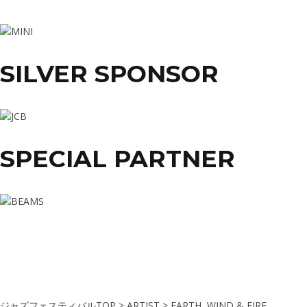
SILVER SPONSOR
SPECIAL PARTNER
ジャズフェスティバルTOP
>
ARTIST
>
EARTH, WIND & FIRE